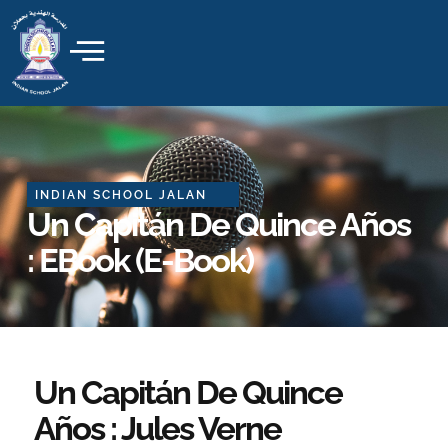
Skip
to
content
INDIAN SCHOOL JALAN
Un Capitán De Quince Años
: EBook (E-Book)
Un Capitán De Quince
Años : Jules Verne