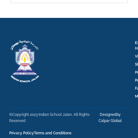
E
H
V
S
P
P
F
M
©Copyright 2023 Indian School Jalan, All Rights
Designedby
Reserved
Calpar Global
Privacy Policy
Terms and Conditions