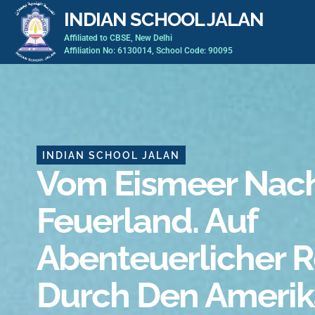
Skip
INDIAN SCHOOL JALAN
to
Affiliated to CBSE, New Delhi
content
Affiliation No: 6130014, School Code: 90095
INDIAN SCHOOL JALAN
Vom Eismeer Nac
Feuerland. Auf
Abenteuerlicher R
Durch Den Amerik