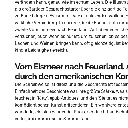
verändern kann, genau wie im echten Leben. Die Illustr
als großartiger Gesprächsstarter über die einzigartige 
zu Ende bringen. Es kam mir wie ein nie enden wollendes
wirkliche Verbindung. Ich bereue, beide Bücher auf einma
zweite Vom Eismeer nach Feuerland. Auf abenteuerliche
versuchen, auch wenn es nur ist, um zu sehen, ob es bess
Lachen und Weinen bringen kann, oft gleichzeitig, ist b
kindle Leichtigkeit erreicht.
Vom Eismeer nach Feuerland. A
durch den amerikanischen Kon
Die Schreibweise ist direkt und die Geschichte ist fess
Einfachheit der Geschichte war ihre größte Stärke, was 
leuchtet in ‘Kitty’, epub Antiques’ und den ‘Sie tat es ni
komödiantischen Kunst präsentieren. Ein wohlverdientes
wanderte, ein sich windender Fluss, der durch Landschaf
verlor, aber immer seine Stimme fand.