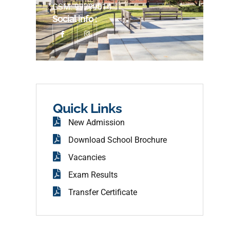
GSM: 99299014
Social info :
I
I
c
n
o
s
n
t
-
a
f
g
a
r
c
a
e
m
b
o
o
Quick Links
k
New Admission
Download School Brochure
Vacancies
Exam Results
Transfer Certificate