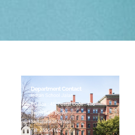
Department Contact
Indian School Jalan
PO Box : 45, Postal Code : 416
Jalan Bani Bu-Ali
Sultanate of Oman
Tel: 25554162