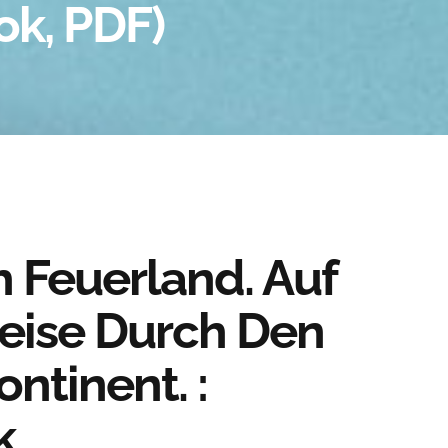
ok, PDF)
 Feuerland. Auf
eise Durch Den
ntinent. :
k