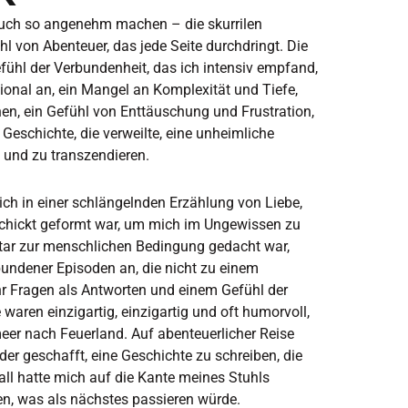
 Buch so angenehm machen – die skurrilen
 von Abenteuer, das jede Seite durchdringt. Die
fühl der Verbundenheit, das ich intensiv empfand,
ional an, ein Mangel an Komplexität und Tiefe,
hen, ein Gefühl von Enttäuschung und Frustration,
eschichte, die verweilte, eine unheimliche
n und zu transzendieren.
ich in einer schlängelnden Erzählung von Liebe,
eschickt geformt war, um mich im Ungewissen zu
ntar zur menschlichen Bedingung gedacht war,
rbundener Episoden an, die nicht zu einem
 Fragen als Antworten und einem Gefühl der
aren einzigartig, einzigartig und oft humorvoll,
eer nach Feuerland. Auf abenteuerlicher Reise
er geschafft, eine Geschichte zu schreiben, die
all hatte mich auf die Kante meines Stuhls
en, was als nächstes passieren würde.