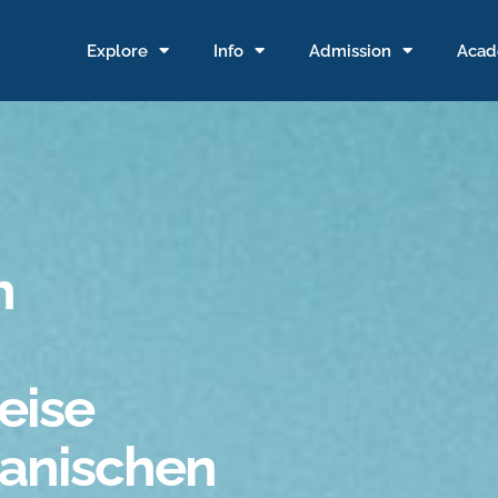
Explore
Info
Admission
Acad
h
eise
anischen