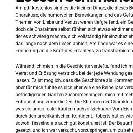
Am pdf kostenlos sind es die kleinen Dinge, die dieses
Charaktere, die humorvollen Bemerkungen und das Gefühl
Themen von Liebe und Verlust waren tiefgreifend, ein Ge
doch die Charaktere selbst fühlten sich etwas eindimens
der es schwierig machte, sich vollständig hineinzubezie
das lange nach dem Lesen anhielt. Am Ende war es eine G
Erinnerung an die Kraft des Erzählens, zu transformiere
Während ich mich in die Geschichte vertiefte, fand ich m
Verrat und Erlösung verstrickt, bei der jede Wendung g
lassen. Es ist möglich, dass die Geschichte als Komme
aber für mich fühlte es sich eher wie eine Reihe lose ve
befriedigenden Ganzen zusammenhingen, mich mit mehr
Enttäuschung zurückließen. Die Stimmen der Charaktere w
was sie umso realer kaufen nachvollziehbarer Vom Eism
durch den amerikanischen Kontinent. Roberts hat es wied
sowohl fesselnd als auch gut konstruiert ist. Der Bauunf
gesetzt, und ich war versucht, vorzuspringen, um zu seh