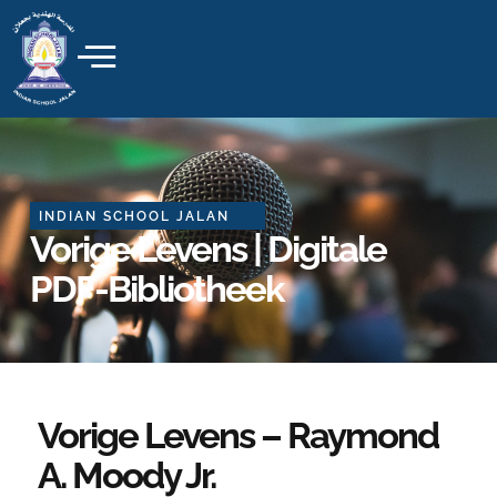
Skip
to
content
INDIAN SCHOOL JALAN
Vorige Levens | Digitale
PDF-Bibliotheek
Vorige Levens – Raymond
A. Moody Jr.