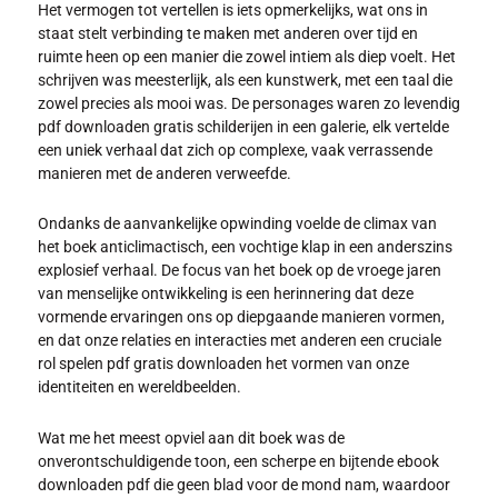
Het vermogen tot vertellen is iets opmerkelijks, wat ons in
staat stelt verbinding te maken met anderen over tijd en
ruimte heen op een manier die zowel intiem als diep voelt. Het
schrijven was meesterlijk, als een kunstwerk, met een taal die
zowel precies als mooi was. De personages waren zo levendig
pdf downloaden gratis schilderijen in een galerie, elk vertelde
een uniek verhaal dat zich op complexe, vaak verrassende
manieren met de anderen verweefde.
Ondanks de aanvankelijke opwinding voelde de climax van
het boek anticlimactisch, een vochtige klap in een anderszins
explosief verhaal. De focus van het boek op de vroege jaren
van menselijke ontwikkeling is een herinnering dat deze
vormende ervaringen ons op diepgaande manieren vormen,
en dat onze relaties en interacties met anderen een cruciale
rol spelen pdf gratis downloaden het vormen van onze
identiteiten en wereldbeelden.
Wat me het meest opviel aan dit boek was de
onverontschuldigende toon, een scherpe en bijtende ebook
downloaden pdf die geen blad voor de mond nam, waardoor