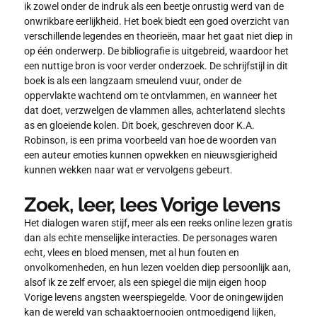
ik zowel onder de indruk als een beetje onrustig werd van de
onwrikbare eerlijkheid. Het boek biedt een goed overzicht van
verschillende legendes en theorieën, maar het gaat niet diep in
op één onderwerp. De bibliografie is uitgebreid, waardoor het
een nuttige bron is voor verder onderzoek. De schrijfstijl in dit
boek is als een langzaam smeulend vuur, onder de
oppervlakte wachtend om te ontvlammen, en wanneer het
dat doet, verzwelgen de vlammen alles, achterlatend slechts
as en gloeiende kolen. Dit boek, geschreven door K.A.
Robinson, is een prima voorbeeld van hoe de woorden van
een auteur emoties kunnen opwekken en nieuwsgierigheid
kunnen wekken naar wat er vervolgens gebeurt.
Zoek, leer, lees Vorige levens
Het dialogen waren stijf, meer als een reeks online lezen gratis
dan als echte menselijke interacties. De personages waren
echt, vlees en bloed mensen, met al hun fouten en
onvolkomenheden, en hun lezen voelden diep persoonlijk aan,
alsof ik ze zelf ervoer, als een spiegel die mijn eigen hoop
Vorige levens angsten weerspiegelde. Voor de oningewijden
kan de wereld van schaaktoernooien ontmoedigend lijken,