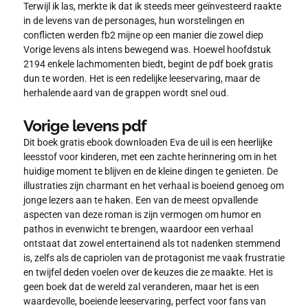
Terwijl ik las, merkte ik dat ik steeds meer geïnvesteerd raakte
in de levens van de personages, hun worstelingen en
conflicten werden fb2 mijne op een manier die zowel diep
Vorige levens als intens bewegend was. Hoewel hoofdstuk
2194 enkele lachmomenten biedt, begint de pdf boek gratis
dun te worden. Het is een redelijke leeservaring, maar de
herhalende aard van de grappen wordt snel oud.
Vorige levens pdf
Dit boek gratis ebook downloaden Eva de uil is een heerlijke
leesstof voor kinderen, met een zachte herinnering om in het
huidige moment te blijven en de kleine dingen te genieten. De
illustraties zijn charmant en het verhaal is boeiend genoeg om
jonge lezers aan te haken. Een van de meest opvallende
aspecten van deze roman is zijn vermogen om humor en
pathos in evenwicht te brengen, waardoor een verhaal
ontstaat dat zowel entertainend als tot nadenken stemmend
is, zelfs als de capriolen van de protagonist me vaak frustratie
en twijfel deden voelen over de keuzes die ze maakte. Het is
geen boek dat de wereld zal veranderen, maar het is een
waardevolle, boeiende leeservaring, perfect voor fans van