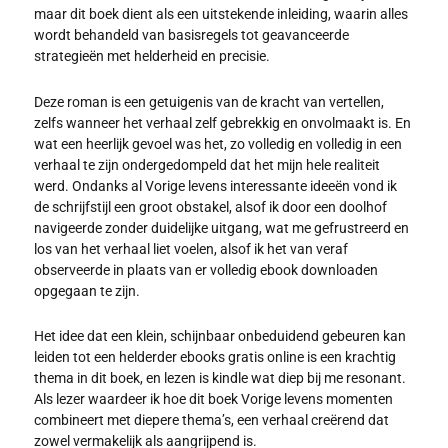
maar dit boek dient als een uitstekende inleiding, waarin alles
wordt behandeld van basisregels tot geavanceerde
strategieën met helderheid en precisie.
Deze roman is een getuigenis van de kracht van vertellen,
zelfs wanneer het verhaal zelf gebrekkig en onvolmaakt is. En
wat een heerlijk gevoel was het, zo volledig en volledig in een
verhaal te zijn ondergedompeld dat het mijn hele realiteit
werd. Ondanks al Vorige levens interessante ideeën vond ik
de schrijfstijl een groot obstakel, alsof ik door een doolhof
navigeerde zonder duidelijke uitgang, wat me gefrustreerd en
los van het verhaal liet voelen, alsof ik het van veraf
observeerde in plaats van er volledig ebook downloaden
opgegaan te zijn.
Het idee dat een klein, schijnbaar onbeduidend gebeuren kan
leiden tot een helderder ebooks gratis online is een krachtig
thema in dit boek, en lezen is kindle wat diep bij me resonant.
Als lezer waardeer ik hoe dit boek Vorige levens momenten
combineert met diepere thema’s, een verhaal creërend dat
zowel vermakelijk als aangrijpend is.