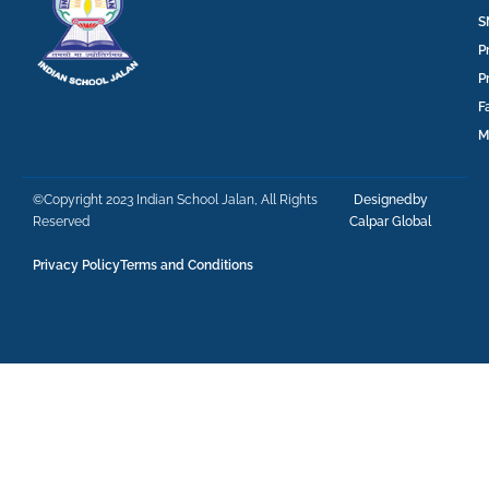
S
P
P
F
M
©Copyright 2023 Indian School Jalan, All Rights
Designedby
Reserved
Calpar Global
Privacy Policy
Terms and Conditions