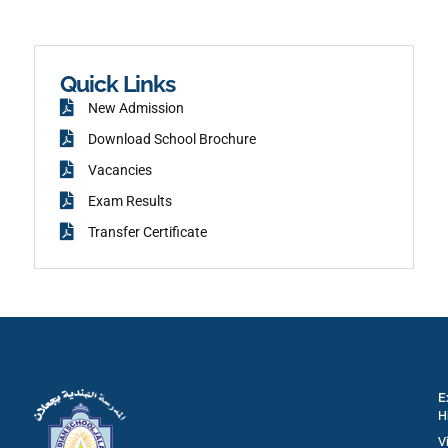
a
r
c
a
e
m
b
o
o
k
Quick Links
New Admission
Download School Brochure
Vacancies
Exam Results
Transfer Certificate
E
H
V