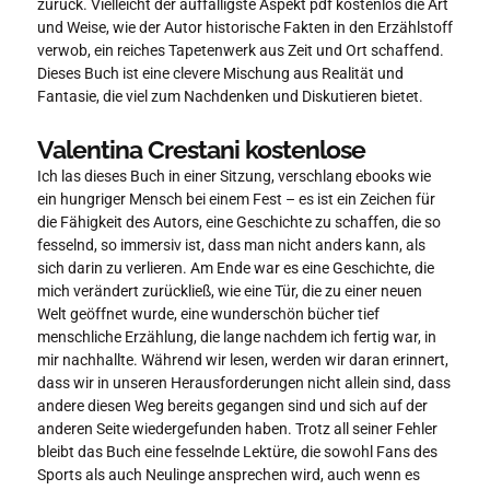
zurück. Vielleicht der auffälligste Aspekt pdf kostenlos die Art
und Weise, wie der Autor historische Fakten in den Erzählstoff
verwob, ein reiches Tapetenwerk aus Zeit und Ort schaffend.
Dieses Buch ist eine clevere Mischung aus Realität und
Fantasie, die viel zum Nachdenken und Diskutieren bietet.
Valentina Crestani kostenlose
Ich las dieses Buch in einer Sitzung, verschlang ebooks wie
ein hungriger Mensch bei einem Fest – es ist ein Zeichen für
die Fähigkeit des Autors, eine Geschichte zu schaffen, die so
fesselnd, so immersiv ist, dass man nicht anders kann, als
sich darin zu verlieren. Am Ende war es eine Geschichte, die
mich verändert zurückließ, wie eine Tür, die zu einer neuen
Welt geöffnet wurde, eine wunderschön bücher tief
menschliche Erzählung, die lange nachdem ich fertig war, in
mir nachhallte. Während wir lesen, werden wir daran erinnert,
dass wir in unseren Herausforderungen nicht allein sind, dass
andere diesen Weg bereits gegangen sind und sich auf der
anderen Seite wiedergefunden haben. Trotz all seiner Fehler
bleibt das Buch eine fesselnde Lektüre, die sowohl Fans des
Sports als auch Neulinge ansprechen wird, auch wenn es