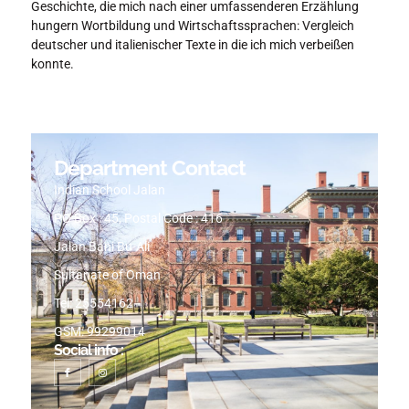
Geschichte, die mich nach einer umfassenderen Erzählung
hungern Wortbildung und Wirtschaftssprachen: Vergleich
deutscher und italienischer Texte in die ich mich verbeißen
konnte.
Department Contact
Indian School Jalan
PO Box : 45, Postal Code : 416
Jalan Bani Bu-Ali
Sultanate of Oman
Tel: 25554162
GSM: 99299014
Social info :
I
I
c
n
o
s
n
t
-
a
f
g